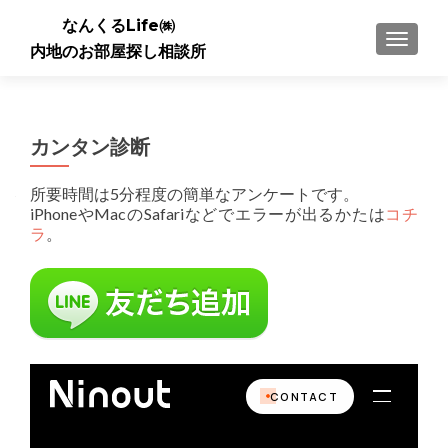
なんくるLife㈱
ナビゲ
内地のお部屋探し相談所
カンタン診断
所要時間は5分程度の簡単なアンケートです。
iPhoneやMacのSafariなどでエラーが出るかたは
コチ
ラ
。